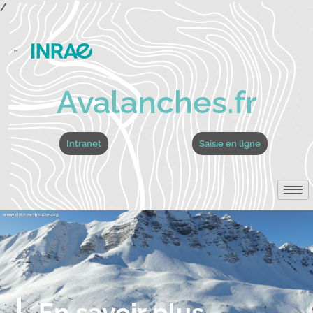
/
Avalanches.fr
Intranet
Saisie en ligne
En savoir plus