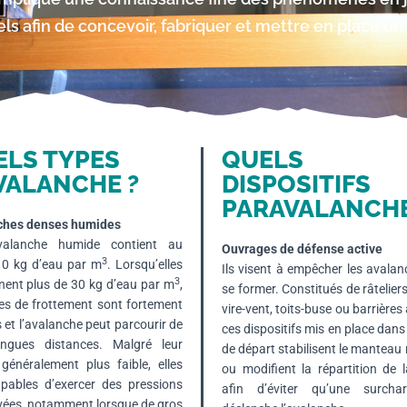
s afin de concevoir, fabriquer et mettre en place un 
ELS TYPES
QUELS
VALANCHE ?
DISPOSITIFS
PARAVALANCHE
ches denses humides
alanche humide contient au
Ouvrages de défense active
3
10 kg d’eau par m
. Lorsqu’elles
Ils visent à empêcher les avala
3
nent plus de 30 kg d’eau par m
,
se former. Constitués de râteliers,
ces de frottement sont fortement
vire-vent, toits-buse ou barrières 
s et l’avalanche peut parcourir de
ces dispositifs mis en place dans
ongues distances. Malgré leur
de départ stabilisent le manteau
 généralement plus faible, elles
ou modifient la répartition de 
pables d’exercer des pressions
afin d’éviter qu’une surch
evées, notamment lorsque de gros