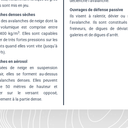
déclenche l’avalanche.
 sont mis en jeu.
Ouvrages de défense passive
ches denses sèches
Ils visent à ralentir, dévier ou
 des avalanches de neige dont la
l’avalanche. Ils sont constitué
volumique est comprise entre
freineurs, de digues de déviat
3
 400 kg/m
. Elles sont capables
galeries et de digues d’arrêt.
r de très fortes pressions sur les
ts quand elles vont vite (jusqu’à
h).
hes en aérosol
ées de neige en suspension
air, elles se forment au-dessus
alanches denses. Elles peuvent
dre 50 mètres de hauteur et
er sur le versant opposé,
rement à la partie dense.