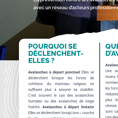
avec un réseau d’acteurs professionnel
POURQUOI SE
QU
DÉCLENCHENT-
D’A
ELLES ?
Avalan
Une av
Avalanches à départ ponctuel
Elles se
moins 
déclenchent lorsque les forces de
contien
cohésion du manteau neigeux ne
les for
suffisent plus à assurer sa stabilité.
réduite
C’est souvent le cas des avalanches
plus l
humides ou des avalanches de neige
vitesse
fraîche.
Avalanches à départ linéaire
sont ca
Elles se déclenchent lorsqu’une « couche
très él