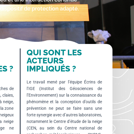
dispositif de protection adapté.
QUI SONT LES
ACTEURS
S ?
IMPLIQUÉS ?
Le travail mené par l’équipe Écrins de
nches de
l’IGE (Institut des Géosciences de
 claies,
l’Environnement) sur la connaissance du
à neige,
phénomène et la conception d’outils de
 la zone
prévention ne peut se faire sans une
 neigeux
forte synergie avec d’autres laboratoires,
la neige
notamment le Centre d’étude de la neige
arge ne
(CEN, au sein du Centre national de