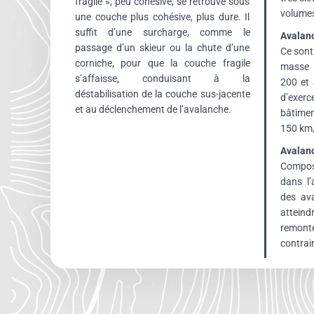
fragile », peu cohésive, se retrouve sous
volumes
une couche plus cohésive, plus dure. Il
suffit d’une surcharge, comme le
Avalan
passage d’un skieur ou la chute d’une
Ce sont
corniche, pour que la couche fragile
masse 
s’affaisse, conduisant à la
200 et
déstabilisation de la couche sus-jacente
d’exerce
et au déclenchement de l’avalanche.
bâtimen
150 km/
Avalanc
Compos
dans l’
des av
attein
remont
contrai