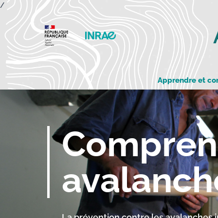
/
Apprendre et c
Comprend
avalanch
La prévention contre les avalanches 