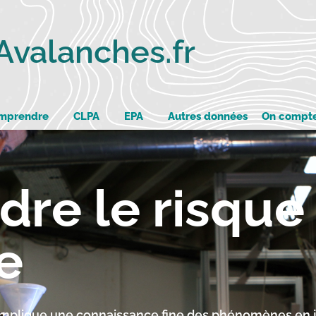
Avalanches.fr
omprendre
CLPA
EPA
Autres données
On compte 
re le risque
e
implique une connaissance fine des phénomènes en j